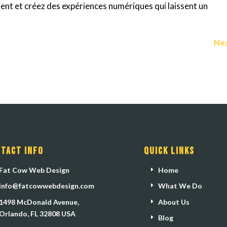
ent et créez des expériences numériques qui laissent un
Ne
tact Info
Quick Links
Fat Cow Web Design
Home
info@fatcowwebdesign.com
What We Do
1498 McDonald Avenue,
About Us
Orlando, FL 32808 USA
Blog