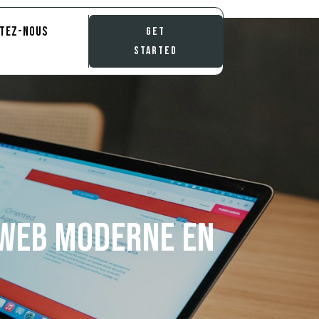
tez-nous
Get
Started
 web moderne en