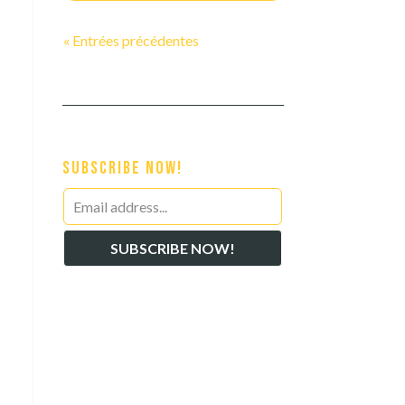
« Entrées précédentes
Subscribe Now!
Leave
this
SUBSCRIBE NOW!
field
blank