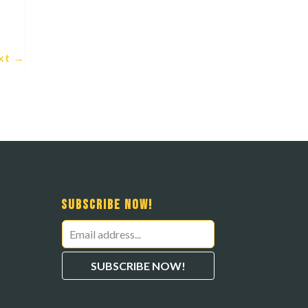
xt
→
Subscribe Now!
Leave
this
SUBSCRIBE NOW!
field
blank